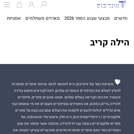
חדשים
מבצעי שבוע הספר 2026
מארזים משתלמים
אמנויות
ספ
הילה קריב
משימת העל של אינדיבוק היא לאפשר לכמה שיותר סופרים וסופרות
להפיץ לעולם את הסיפורים והמסרים שלהם, לתת לקוראים חופש בחירה
והעשיר את כוח הקריאה בעולם שלהם. אנחנו אוהבים ספרים, סיפורים
ולמידה, בדיוק כמוכם, אנו מאמינים שסיפורים מעצבים את מי שאנחנו כבני
אדם ומילים יכולות להעצים ולשנות את העולם שסביבנו.קצת על ספרים
אלקטרוניים / דיגיטלייםאינדיבוק היא חלק אינטגראלי מהמהפכה של
ספרים אלקטרוניים בשפה עברית להורדה, מהפכה אשר פתחה את שוק
הספרים בפני המון סופרים וסופרות חדשים ומוכשרים ובעיקר חשפה את