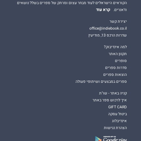
הקוראים הישראלים לעוד מבחר עצום ומרתק של ספרים בשלל נושאים
קרא עוד
וז'אנרים.
יצירת קשר
office@indiebook.co.il
שדרות הרכס 13, מודיעין
למה אינדיבוק?
תקנון האתר
סופרים
סדרות ספרים
הוצאות ספרים
ספרים במבצעים ושיתופי פעולה
קניה באתר - שו"ת
איך לרכוש ספר באתר
GIFT CARD
ביטול עסקה
אינדיבלוג
הצהרת נגישות