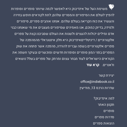
משימת העל של אינדיבוק היא לאפשר לכמה שיותר סופרים וסופרות
להפיץ לעולם את הסיפורים והמסרים שלהם, לתת לקוראים חופש בחירה
והעשיר את כוח הקריאה בעולם שלהם. אנחנו אוהבים ספרים, סיפורים
ולמידה, בדיוק כמוכם, אנו מאמינים שסיפורים מעצבים את מי שאנחנו כבני
אדם ומילים יכולות להעצים ולשנות את העולם שסביבנו.קצת על ספרים
אלקטרוניים / דיגיטלייםאינדיבוק היא חלק אינטגראלי מהמהפכה של
ספרים אלקטרוניים בשפה עברית להורדה, מהפכה אשר פתחה את שוק
הספרים בפני המון סופרים וסופרות חדשים ומוכשרים ובעיקר חשפה את
הקוראים הישראלים לעוד מבחר עצום ומרתק של ספרים בשלל נושאים
קרא עוד
וז'אנרים.
יצירת קשר
office@indiebook.co.il
שדרות הרכס 13, מודיעין
למה אינדיבוק?
תקנון האתר
סופרים
סדרות ספרים
הוצאות ספרים