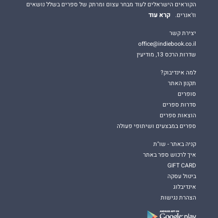
הקוראים הישראלים לעוד מבחר עצום ומרתק של ספרים בשלל נושאים
קרא עוד
וז'אנרים.
יצירת קשר
office@indiebook.co.il
שדרות הרכס 13, מודיעין
למה אינדיבוק?
תקנון האתר
סופרים
סדרות ספרים
הוצאות ספרים
ספרים במבצעים ושיתופי פעולה
קניה באתר - שו"ת
איך לרכוש ספר באתר
GIFT CARD
ביטול עסקה
אינדיבלוג
הצהרת נגישות