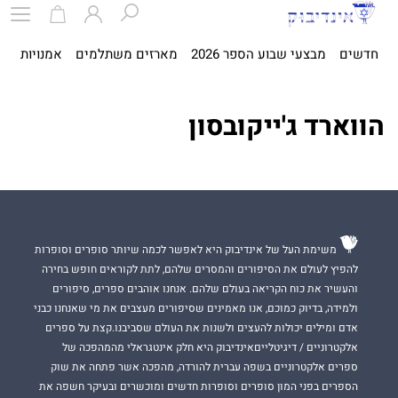
חדשים
מבצעי שבוע הספר 2026
מארזים משתלמים
אמנויות
ספ
הווארד ג'ייקובסון
משימת העל של אינדיבוק היא לאפשר לכמה שיותר סופרים וסופרות
להפיץ לעולם את הסיפורים והמסרים שלהם, לתת לקוראים חופש בחירה
והעשיר את כוח הקריאה בעולם שלהם. אנחנו אוהבים ספרים, סיפורים
ולמידה, בדיוק כמוכם, אנו מאמינים שסיפורים מעצבים את מי שאנחנו כבני
אדם ומילים יכולות להעצים ולשנות את העולם שסביבנו.קצת על ספרים
אלקטרוניים / דיגיטלייםאינדיבוק היא חלק אינטגראלי מהמהפכה של
ספרים אלקטרוניים בשפה עברית להורדה, מהפכה אשר פתחה את שוק
הספרים בפני המון סופרים וסופרות חדשים ומוכשרים ובעיקר חשפה את