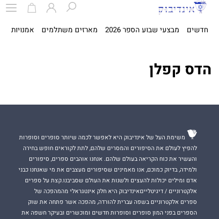
חדשים
מבצעי שבוע הספר 2026
מארזים משתלמים
אמנויות
ספ
הדס קפלן
משימת העל של אינדיבוק היא לאפשר לכמה שיותר סופרים וסופרות
להפיץ לעולם את הסיפורים והמסרים שלהם, לתת לקוראים חופש בחירה
והעשיר את כוח הקריאה בעולם שלהם. אנחנו אוהבים ספרים, סיפורים
ולמידה, בדיוק כמוכם, אנו מאמינים שסיפורים מעצבים את מי שאנחנו כבני
אדם ומילים יכולות להעצים ולשנות את העולם שסביבנו.קצת על ספרים
אלקטרוניים / דיגיטלייםאינדיבוק היא חלק אינטגראלי מהמהפכה של
ספרים אלקטרוניים בשפה עברית להורדה, מהפכה אשר פתחה את שוק
הספרים בפני המון סופרים וסופרות חדשים ומוכשרים ובעיקר חשפה את