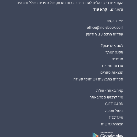
הקוראים הישראלים לעוד מבחר עצום ומרתק של ספרים בשלל נושאים
קרא עוד
וז'אנרים.
יצירת קשר
office@indiebook.co.il
שדרות הרכס 13, מודיעין
למה אינדיבוק?
תקנון האתר
סופרים
סדרות ספרים
הוצאות ספרים
ספרים במבצעים ושיתופי פעולה
קניה באתר - שו"ת
איך לרכוש ספר באתר
GIFT CARD
ביטול עסקה
אינדיבלוג
הצהרת נגישות