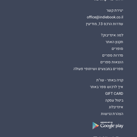
יצירת קשר
office@indiebook.co.il
שדרות הרכס 13, מודיעין
למה אינדיבוק?
תקנון האתר
סופרים
סדרות ספרים
הוצאות ספרים
ספרים במבצעים ושיתופי פעולה
קניה באתר - שו"ת
איך לרכוש ספר באתר
GIFT CARD
ביטול עסקה
אינדיבלוג
הצהרת נגישות