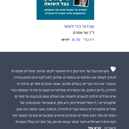
שרדתי כדי לספר
ד"ר שי אפרת
דיגיטלי
26 ₪
37 ₪
משימת העל של אינדיבוק היא לאפשר לכמה שיותר סופרים וסופרות
להפיץ לעולם את הסיפורים והמסרים שלהם, לתת לקוראים חופש בחירה
והעשיר את כוח הקריאה בעולם שלהם. אנחנו אוהבים ספרים, סיפורים
ולמידה, בדיוק כמוכם, אנו מאמינים שסיפורים מעצבים את מי שאנחנו כבני
אדם ומילים יכולות להעצים ולשנות את העולם שסביבנו.קצת על ספרים
אלקטרוניים / דיגיטלייםאינדיבוק היא חלק אינטגראלי מהמהפכה של
ספרים אלקטרוניים בשפה עברית להורדה, מהפכה אשר פתחה את שוק
הספרים בפני המון סופרים וסופרות חדשים ומוכשרים ובעיקר חשפה את
הקוראים הישראלים לעוד מבחר עצום ומרתק של ספרים בשלל נושאים
קרא עוד
וז'אנרים.