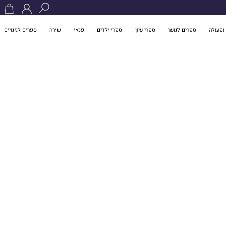
ופעולה
ספרים לנוער
ספרי עיון
ספרי ילדים
פנאי
שירה
ספרים למנויים