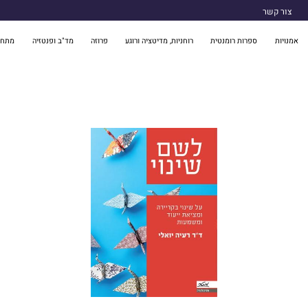
צור קשר
אמנויות
ספרות רומנטית
רוחניות, מדיטציה ורוגע
פרוזה
מד"ב ופנטזיה
מתח 