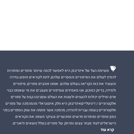
משימת העל של אינדיבוק היא לאפשר לכמה שיותר סופרים וסופרות
להפיץ לעולם את הסיפורים והמסרים שלהם, לתת לקוראים חופש בחירה
והעשיר את כוח הקריאה בעולם שלהם. אנחנו אוהבים ספרים, סיפורים
ולמידה, בדיוק כמוכם, אנו מאמינים שסיפורים מעצבים את מי שאנחנו כבני
אדם ומילים יכולות להעצים ולשנות את העולם שסביבנו.קצת על ספרים
אלקטרוניים / דיגיטלייםאינדיבוק היא חלק אינטגראלי מהמהפכה של ספרים
אלקטרוניים בשפה עברית להורדה, מהפכה אשר פתחה את שוק הספרים בפני
המון סופרים וסופרות חדשים ומוכשרים ובעיקר חשפה את הקוראים
הישראלים לעוד מבחר עצום ומרתק של ספרים בשלל נושאים וז'אנרים.
קרא עוד