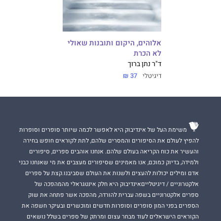
אלוהים, היקום ותובנות שאולי
לא הכרת
ד"ר נתן ברוך
דיגיטלי
37 ₪
משימת העל של אינדיבוק היא לאפשר לכמה שיותר סופרים וסופרות
להפיץ לעולם את הסיפורים והמסרים שלהם, לתת לקוראים חופש בחירה
והעשיר את כוח הקריאה בעולם שלהם. אנחנו אוהבים ספרים, סיפורים
ולמידה, בדיוק כמוכם, אנו מאמינים שסיפורים מעצבים את מי שאנחנו כבני
אדם ומילים יכולות להעצים ולשנות את העולם שסביבנו.קצת על ספרים
אלקטרוניים / דיגיטלייםאינדיבוק היא חלק אינטגראלי מהמהפכה של
ספרים אלקטרוניים בשפה עברית להורדה, מהפכה אשר פתחה את שוק
הספרים בפני המון סופרים וסופרות חדשים ומוכשרים ובעיקר חשפה את
הקוראים הישראלים לעוד מבחר עצום ומרתק של ספרים בשלל נושאים