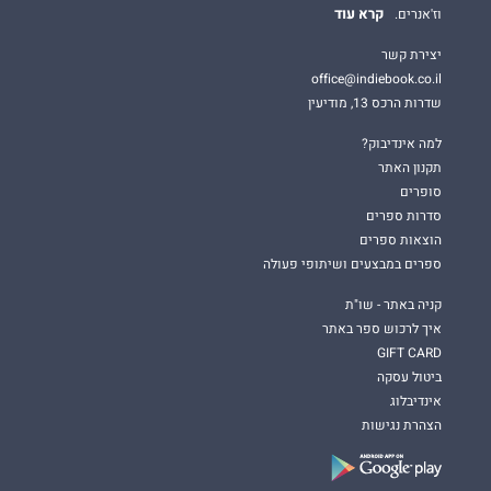
קרא עוד
וז'אנרים.
יצירת קשר
office@indiebook.co.il
שדרות הרכס 13, מודיעין
למה אינדיבוק?
תקנון האתר
סופרים
סדרות ספרים
הוצאות ספרים
ספרים במבצעים ושיתופי פעולה
קניה באתר - שו"ת
איך לרכוש ספר באתר
GIFT CARD
ביטול עסקה
אינדיבלוג
הצהרת נגישות