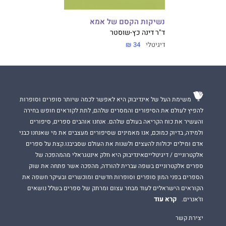
נשיקות הקסם של אמא
ד"ר דינה כץ-שוסטר
דיגיטלי
34 ₪
משימת העל של אינדיבוק היא לאפשר לכמה שיותר סופרים וסופרות
להפיץ לעולם את הסיפורים והמסרים שלהם, לתת לקוראים חופש בחירה
והעשיר את כוח הקריאה בעולם שלהם. אנחנו אוהבים ספרים, סיפורים
ולמידה, בדיוק כמוכם, אנו מאמינים שסיפורים מעצבים את מי שאנחנו כבני
אדם ומילים יכולות להעצים ולשנות את העולם שסביבנו.קצת על ספרים
אלקטרוניים / דיגיטלייםאינדיבוק היא חלק אינטגראלי מהמהפכה של
ספרים אלקטרוניים בשפה עברית להורדה, מהפכה אשר פתחה את שוק
הספרים בפני המון סופרים וסופרות חדשים ומוכשרים ובעיקר חשפה את
הקוראים הישראלים לעוד מבחר עצום ומרתק של ספרים בשלל נושאים
קרא עוד
וז'אנרים.
יצירת קשר