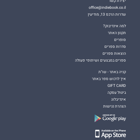
יצירת קשר
office@indiebook.co.il
שדרות הרכס 13, מודיעין
למה אינדיבוק?
תקנון האתר
סופרים
סדרות ספרים
הוצאות ספרים
ספרים במבצעים ושיתופי פעולה
קניה באתר - שו"ת
איך לרכוש ספר באתר
GIFT CARD
ביטול עסקה
אינדיבלוג
הצהרת נגישות