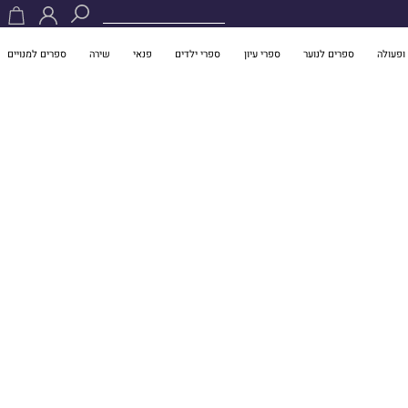
ופעולה
ספרים לנוער
ספרי עיון
ספרי ילדים
פנאי
שירה
ספרים למנויים