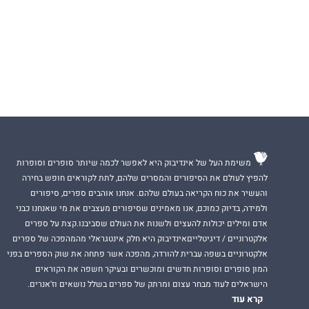
משימת העל של אינדיבוק היא לאפשר לכמה שיותר סופרים וסופרות
להפיץ לעולם את הסיפורים והמסרים שלהם, לתת לקוראים חופש בחירה
והעשיר את כוח הקריאה בעולם שלהם. אנחנו אוהבים ספרים, סיפורים
ולמידה, בדיוק כמוכם, אנו מאמינים שסיפורים מעצבים את מי שאנחנו כבני
אדם ומילים יכולות להעצים ולשנות את העולם שסביבנו.קצת על ספרים
אלקטרוניים / דיגיטלייםאינדיבוק היא חלק אינטגראלי מהמהפכה של ספרים
אלקטרוניים בשפה עברית להורדה, מהפכה אשר פתחה את שוק הספרים בפני
המון סופרים וסופרות חדשים ומוכשרים ובעיקר חשפה את הקוראים
הישראלים לעוד מבחר עצום ומרתק של ספרים בשלל נושאים וז'אנרים.
קרא עוד