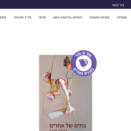
צור קשר
אמנויות
ספרות רומנטית
רוחניות, מדיטציה ורוגע
פרוזה
מד"ב ופנטזיה
מתח 