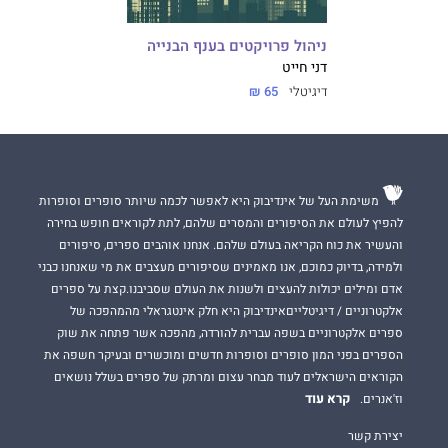
ניהול פרויקטים בענף הבנייה
דני חייט
דיגיטלי
65 ₪
משימת העל של אינדיבוק היא לאפשר לכמה שיותר סופרים וסופרות
להפיץ לעולם את הסיפורים והמסרים שלהם, לתת לקוראים חופש בחירה
והעשיר את כוח הקריאה בעולם שלהם. אנחנו אוהבים ספרים, סיפורים
ולמידה, בדיוק כמוכם, אנו מאמינים שסיפורים מעצבים את מי שאנחנו כבני
אדם ומילים יכולות להעצים ולשנות את העולם שסביבנו.קצת על ספרים
אלקטרוניים / דיגיטלייםאינדיבוק היא חלק אינטגראלי מהמהפכה של
ספרים אלקטרוניים בשפה עברית להורדה, מהפכה אשר פתחה את שוק
הספרים בפני המון סופרים וסופרות חדשים ומוכשרים ובעיקר חשפה את
הקוראים הישראלים לעוד מבחר עצום ומרתק של ספרים בשלל נושאים
קרא עוד
וז'אנרים.
יצירת קשר