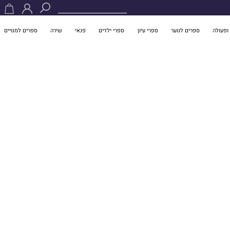
ופעולה
ספרים לנוער
ספרי עיון
ספרי ילדים
פנאי
שירה
ספרים למנויים