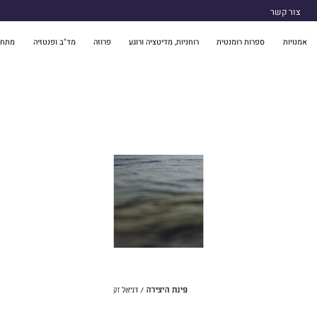
צור קשר
אמנויות
ספרות רומנטית
רוחניות, מדיטציה ורוגע
פרוזה
מד"ב ופנטזיה
מתח 