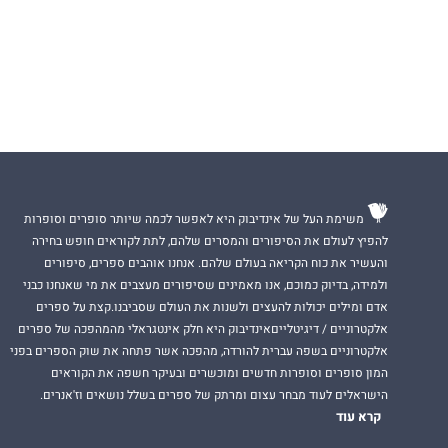
משימת העל של אינדיבוק היא לאפשר לכמה שיותר סופרים וסופרות
להפיץ לעולם את הסיפורים והמסרים שלהם, לתת לקוראים חופש בחירה
והעשיר את כוח הקריאה בעולם שלהם. אנחנו אוהבים ספרים, סיפורים
ולמידה, בדיוק כמוכם, אנו מאמינים שסיפורים מעצבים את מי שאנחנו כבני
אדם ומילים יכולות להעצים ולשנות את העולם שסביבנו.קצת על ספרים
אלקטרוניים / דיגיטלייםאינדיבוק היא חלק אינטגראלי מהמהפכה של ספרים
אלקטרוניים בשפה עברית להורדה, מהפכה אשר פתחה את שוק הספרים בפני
המון סופרים וסופרות חדשים ומוכשרים ובעיקר חשפה את הקוראים
הישראלים לעוד מבחר עצום ומרתק של ספרים בשלל נושאים וז'אנרים.
קרא עוד