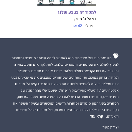
למכור זה בטבע שלנו
דניאל ה' פינק
דיגיטלי
42 ₪
משימת העל של אינדיבוק היא לאפשר לכמה שיותר סופרים וסופרות
להפיץ לעולם את הסיפורים והמסרים שלהם, לתת לקוראים חופש בחירה
והעשיר את כוח הקריאה בעולם שלהם. אנחנו אוהבים ספרים, סיפורים
ולמידה, בדיוק כמוכם, אנו מאמינים שסיפורים מעצבים את מי שאנחנו כבני
אדם ומילים יכולות להעצים ולשנות את העולם שסביבנו.קצת על ספרים
אלקטרוניים / דיגיטלייםאינדיבוק היא חלק אינטגראלי מהמהפכה של
ספרים אלקטרוניים בשפה עברית להורדה, מהפכה אשר פתחה את שוק
הספרים בפני המון סופרים וסופרות חדשים ומוכשרים ובעיקר חשפה את
הקוראים הישראלים לעוד מבחר עצום ומרתק של ספרים בשלל נושאים
קרא עוד
וז'אנרים.
יצירת קשר