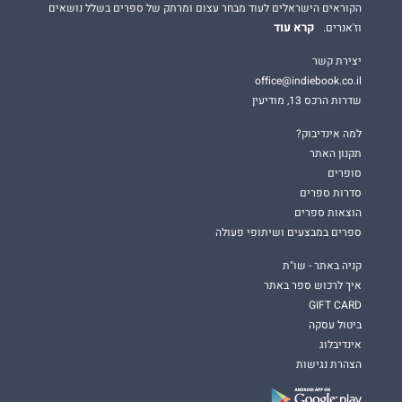
הקוראים הישראלים לעוד מבחר עצום ומרתק של ספרים בשלל נושאים
קרא עוד
וז'אנרים.
יצירת קשר
office@indiebook.co.il
שדרות הרכס 13, מודיעין
למה אינדיבוק?
תקנון האתר
סופרים
סדרות ספרים
הוצאות ספרים
ספרים במבצעים ושיתופי פעולה
קניה באתר - שו"ת
איך לרכוש ספר באתר
GIFT CARD
ביטול עסקה
אינדיבלוג
הצהרת נגישות