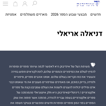
חדשים
מבצעי שבוע הספר 2026
מארזים משתלמים
אמנויות
ספ
דניאלה אריאלי
משימת העל של אינדיבוק היא לאפשר לכמה שיותר סופרים וסופרות
להפיץ לעולם את הסיפורים והמסרים שלהם, לתת לקוראים חופש בחירה
והעשיר את כוח הקריאה בעולם שלהם. אנחנו אוהבים ספרים, סיפורים
ולמידה, בדיוק כמוכם, אנו מאמינים שסיפורים מעצבים את מי שאנחנו כבני
אדם ומילים יכולות להעצים ולשנות את העולם שסביבנו.קצת על ספרים
אלקטרוניים / דיגיטלייםאינדיבוק היא חלק אינטגראלי מהמהפכה של
ספרים אלקטרוניים בשפה עברית להורדה, מהפכה אשר פתחה את שוק
הספרים בפני המון סופרים וסופרות חדשים ומוכשרים ובעיקר חשפה את