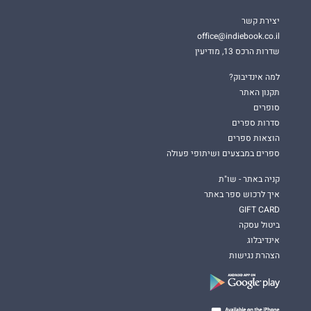
יצירת קשר
office@indiebook.co.il
שדרות הרכס 13, מודיעין
למה אינדיבוק?
תקנון האתר
סופרים
סדרות ספרים
הוצאות ספרים
ספרים במבצעים ושיתופי פעולה
קניה באתר - שו"ת
איך לרכוש ספר באתר
GIFT CARD
ביטול עסקה
אינדיבלוג
הצהרת נגישות