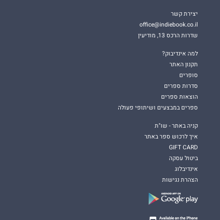
יצירת קשר
office@indiebook.co.il
שדרות הרכס 13, מודיעין
למה אינדיבוק?
תקנון האתר
סופרים
סדרות ספרים
הוצאות ספרים
ספרים במבצעים ושיתופי פעולה
קניה באתר - שו"ת
איך לרכוש ספר באתר
GIFT CARD
ביטול עסקה
אינדיבלוג
הצהרת נגישות