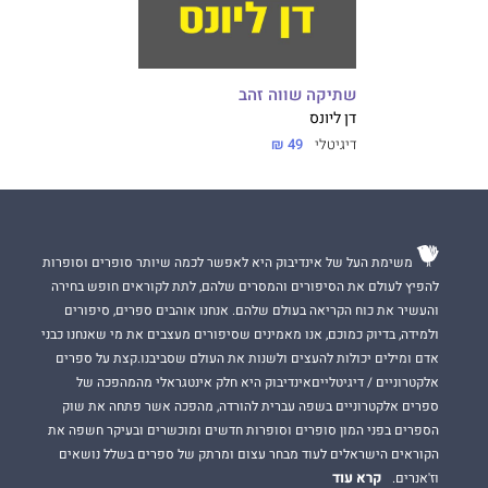
שתיקה שווה זהב
דן ליונס
דיגיטלי
49 ₪
משימת העל של אינדיבוק היא לאפשר לכמה שיותר סופרים וסופרות
להפיץ לעולם את הסיפורים והמסרים שלהם, לתת לקוראים חופש בחירה
והעשיר את כוח הקריאה בעולם שלהם. אנחנו אוהבים ספרים, סיפורים
ולמידה, בדיוק כמוכם, אנו מאמינים שסיפורים מעצבים את מי שאנחנו כבני
אדם ומילים יכולות להעצים ולשנות את העולם שסביבנו.קצת על ספרים
אלקטרוניים / דיגיטלייםאינדיבוק היא חלק אינטגראלי מהמהפכה של
ספרים אלקטרוניים בשפה עברית להורדה, מהפכה אשר פתחה את שוק
הספרים בפני המון סופרים וסופרות חדשים ומוכשרים ובעיקר חשפה את
הקוראים הישראלים לעוד מבחר עצום ומרתק של ספרים בשלל נושאים
קרא עוד
וז'אנרים.