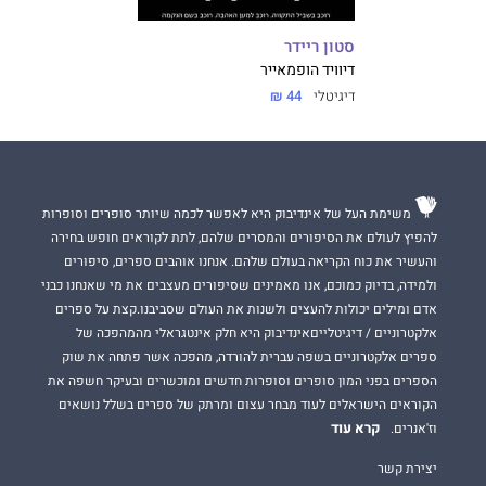
סטון ריידר
דיוויד הופמאייר
דיגיטלי
44 ₪
משימת העל של אינדיבוק היא לאפשר לכמה שיותר סופרים וסופרות
להפיץ לעולם את הסיפורים והמסרים שלהם, לתת לקוראים חופש בחירה
והעשיר את כוח הקריאה בעולם שלהם. אנחנו אוהבים ספרים, סיפורים
ולמידה, בדיוק כמוכם, אנו מאמינים שסיפורים מעצבים את מי שאנחנו כבני
אדם ומילים יכולות להעצים ולשנות את העולם שסביבנו.קצת על ספרים
אלקטרוניים / דיגיטלייםאינדיבוק היא חלק אינטגראלי מהמהפכה של
ספרים אלקטרוניים בשפה עברית להורדה, מהפכה אשר פתחה את שוק
הספרים בפני המון סופרים וסופרות חדשים ומוכשרים ובעיקר חשפה את
הקוראים הישראלים לעוד מבחר עצום ומרתק של ספרים בשלל נושאים
קרא עוד
וז'אנרים.
יצירת קשר