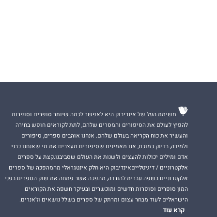
משימת העל של אינדיבוק היא לאפשר לכמה שיותר סופרים וסופרות
להפיץ לעולם את הסיפורים והמסרים שלהם, לתת לקוראים חופש בחירה
והעשיר את כוח הקריאה בעולם שלהם. אנחנו אוהבים ספרים, סיפורים
ולמידה, בדיוק כמוכם, אנו מאמינים שסיפורים מעצבים את מי שאנחנו כבני
אדם ומילים יכולות להעצים ולשנות את העולם שסביבנו.קצת על ספרים
אלקטרוניים / דיגיטלייםאינדיבוק היא חלק אינטגראלי מהמהפכה של ספרים
אלקטרוניים בשפה עברית להורדה, מהפכה אשר פתחה את שוק הספרים בפני
המון סופרים וסופרות חדשים ומוכשרים ובעיקר חשפה את הקוראים
הישראלים לעוד מבחר עצום ומרתק של ספרים בשלל נושאים וז'אנרים.
קרא עוד