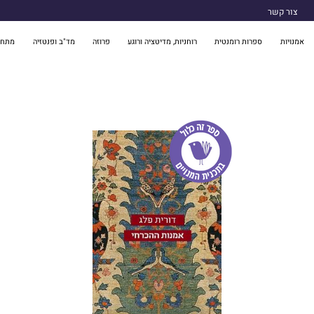
צור קשר
אמנויות
ספרות רומנטית
רוחניות, מדיטציה ורוגע
פרוזה
מד"ב ופנטזיה
מתח 