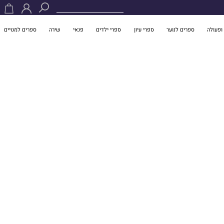
ופעולה
ספרים לנוער
ספרי עיון
ספרי ילדים
פנאי
שירה
ספרים למנויים