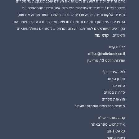
אדם ומילים יכולות להעצים ולשנות את העולם שסביבנו.קצת על ספרים
אלקטרוניים / דיגיטלייםאינדיבוק היא חלק אינטגראלי מהמהפכה של
ספרים אלקטרוניים בשפה עברית להורדה, מהפכה אשר פתחה את שוק
הספרים בפני המון סופרים וסופרות חדשים ומוכשרים ובעיקר חשפה את
הקוראים הישראלים לעוד מבחר עצום ומרתק של ספרים בשלל נושאים
קרא עוד
וז'אנרים.
יצירת קשר
office@indiebook.co.il
שדרות הרכס 13, מודיעין
למה אינדיבוק?
תקנון האתר
סופרים
סדרות ספרים
הוצאות ספרים
ספרים במבצעים ושיתופי פעולה
קניה באתר - שו"ת
איך לרכוש ספר באתר
GIFT CARD
ביטול עסקה