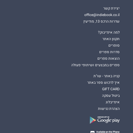
יצירת קשר
office@indiebook.co.il
שדרות הרכס 13, מודיעין
למה אינדיבוק?
תקנון האתר
סופרים
סדרות ספרים
הוצאות ספרים
ספרים במבצעים ושיתופי פעולה
קניה באתר - שו"ת
איך לרכוש ספר באתר
GIFT CARD
ביטול עסקה
אינדיבלוג
הצהרת נגישות