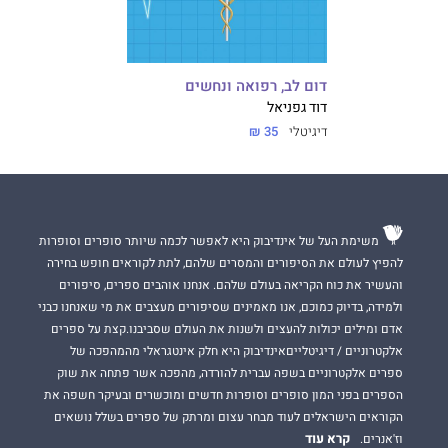
דום לב, רפואה ונחשים
דוד גפניאל
דיגיטלי
35 ₪
משימת העל של אינדיבוק היא לאפשר לכמה שיותר סופרים וסופרות
להפיץ לעולם את הסיפורים והמסרים שלהם, לתת לקוראים חופש בחירה
והעשיר את כוח הקריאה בעולם שלהם. אנחנו אוהבים ספרים, סיפורים
ולמידה, בדיוק כמוכם, אנו מאמינים שסיפורים מעצבים את מי שאנחנו כבני
אדם ומילים יכולות להעצים ולשנות את העולם שסביבנו.קצת על ספרים
אלקטרוניים / דיגיטלייםאינדיבוק היא חלק אינטגראלי מהמהפכה של
ספרים אלקטרוניים בשפה עברית להורדה, מהפכה אשר פתחה את שוק
הספרים בפני המון סופרים וסופרות חדשים ומוכשרים ובעיקר חשפה את
הקוראים הישראלים לעוד מבחר עצום ומרתק של ספרים בשלל נושאים
קרא עוד
וז'אנרים.