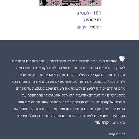
101 דלמטים
דודי סמית
דיגיטלי
39 ₪
משימת העל של אינדיבוק היא לאפשר לכמה שיותר סופרים וסופרות
להפיץ לעולם את הסיפורים והמסרים שלהם, לתת לקוראים חופש בחירה
והעשיר את כוח הקריאה בעולם שלהם. אנחנו אוהבים ספרים, סיפורים
ולמידה, בדיוק כמוכם, אנו מאמינים שסיפורים מעצבים את מי שאנחנו כבני
אדם ומילים יכולות להעצים ולשנות את העולם שסביבנו.קצת על ספרים
אלקטרוניים / דיגיטלייםאינדיבוק היא חלק אינטגראלי מהמהפכה של
ספרים אלקטרוניים בשפה עברית להורדה, מהפכה אשר פתחה את שוק
הספרים בפני המון סופרים וסופרות חדשים ומוכשרים ובעיקר חשפה את
הקוראים הישראלים לעוד מבחר עצום ומרתק של ספרים בשלל נושאים
קרא עוד
וז'אנרים.
יצירת קשר