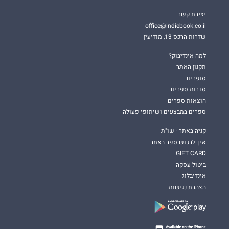
יצירת קשר
office@indiebook.co.il
שדרות הרכס 13, מודיעין
למה אינדיבוק?
תקנון האתר
סופרים
סדרות ספרים
הוצאות ספרים
ספרים במבצעים ושיתופי פעולה
קניה באתר - שו"ת
איך לרכוש ספר באתר
GIFT CARD
ביטול עסקה
אינדיבלוג
הצהרת נגישות