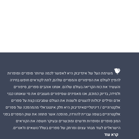
משימת העל של אינדיבוק היא לאפשר לכמה שיותר סופרים וסופרות
להפיץ לעולם את הסיפורים והמסרים שלהם, לתת לקוראים חופש בחירה
והעשיר את כוח הקריאה בעולם שלהם. אנחנו אוהבים ספרים, סיפורים
ולמידה, בדיוק כמוכם, אנו מאמינים שסיפורים מעצבים את מי שאנחנו כבני
אדם ומילים יכולות להעצים ולשנות את העולם שסביבנו.קצת על ספרים
אלקטרוניים / דיגיטלייםאינדיבוק היא חלק אינטגראלי מהמהפכה של ספרים
אלקטרוניים בשפה עברית להורדה, מהפכה אשר פתחה את שוק הספרים בפני
המון סופרים וסופרות חדשים ומוכשרים ובעיקר חשפה את הקוראים
הישראלים לעוד מבחר עצום ומרתק של ספרים בשלל נושאים וז'אנרים.
קרא עוד