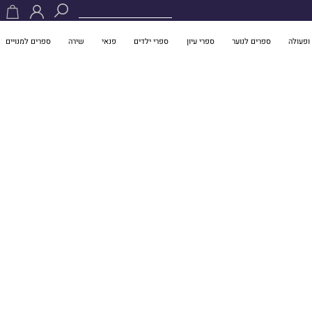
ופעולה
ספרים לנוער
ספרי עיון
ספרי ילדים
פנאי
שירה
ספרים למנויים