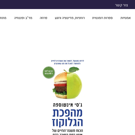
צור קשר
אמנויות
ספרות רומנטית
רוחניות, מדיטציה ורוגע
פרוזה
מד"ב ופנטזיה
מתח 