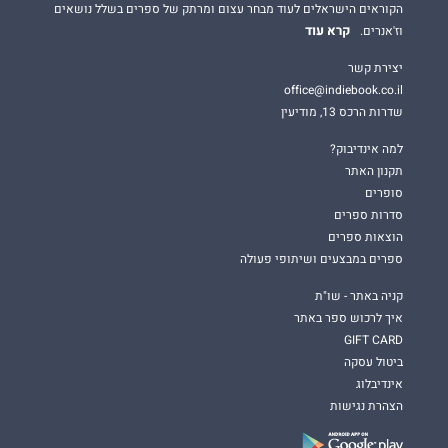
הקוראים הישראלים לעוד מבחר עצום ומרתק של ספרים בשלל נושאים
קרא עוד
וז'אנרים.
יצירת קשר
office@indiebook.co.il
שדרות הרכס 13, מודיעין
למה אינדיבוק?
תקנון האתר
סופרים
סדרות ספרים
הוצאות ספרים
ספרים במבצעים ושיתופי פעולה
קניה באתר - שו"ת
איך לרכוש ספר באתר
GIFT CARD
ביטול עסקה
אינדיבלוג
הצהרת נגישות