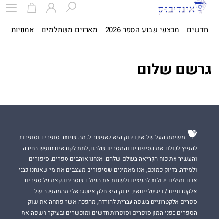
חדשים
מבצעי שבוע הספר 2026
מארזים משתלמים
אמנויות
ספ
גרשם שלום
משימת העל של אינדיבוק היא לאפשר לכמה שיותר סופרים וסופרות
להפיץ לעולם את הסיפורים והמסרים שלהם, לתת לקוראים חופש בחירה
והעשיר את כוח הקריאה בעולם שלהם. אנחנו אוהבים ספרים, סיפורים
ולמידה, בדיוק כמוכם, אנו מאמינים שסיפורים מעצבים את מי שאנחנו כבני
אדם ומילים יכולות להעצים ולשנות את העולם שסביבנו.קצת על ספרים
אלקטרוניים / דיגיטלייםאינדיבוק היא חלק אינטגראלי מהמהפכה של
ספרים אלקטרוניים בשפה עברית להורדה, מהפכה אשר פתחה את שוק
הספרים בפני המון סופרים וסופרות חדשים ומוכשרים ובעיקר חשפה את