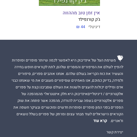
אין זמן טוב מההווה
ג'ק קורנפילד
דיגיטלי
44 ₪
משימת העל של אינדיבוק היא לאפשר לכמה שיותר סופרים וסופרות
להפיץ לעולם את הסיפורים והמסרים שלהם, לתת לקוראים חופש בחירה
והעשיר את כוח הקריאה בעולם שלהם. אנחנו אוהבים ספרים, סיפורים
ולמידה, בדיוק כמוכם, אנו מאמינים שסיפורים מעצבים את מי שאנחנו כבני
אדם ומילים יכולות להעצים ולשנות את העולם שסביבנו.קצת על ספרים
אלקטרוניים / דיגיטלייםאינדיבוק היא חלק אינטגראלי מהמהפכה של
ספרים אלקטרוניים בשפה עברית להורדה, מהפכה אשר פתחה את שוק
הספרים בפני המון סופרים וסופרות חדשים ומוכשרים ובעיקר חשפה את
הקוראים הישראלים לעוד מבחר עצום ומרתק של ספרים בשלל נושאים
קרא עוד
וז'אנרים.
יצירת קשר