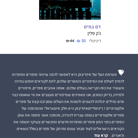
דם במים
ג'ק פלין
דיגיטלי
30 ₪
44 ₪
משימת העל של אינדיבוק היא לאפשר לכמה שיותר סופרים וסופרות
להפיץ לעולם את הסיפורים והמסרים שלהם, לתת לקוראים חופש בחירה
והעשיר את כוח הקריאה בעולם שלהם. אנחנו אוהבים ספרים, סיפורים
ולמידה, בדיוק כמוכם, אנו מאמינים שסיפורים מעצבים את מי שאנחנו כבני
אדם ומילים יכולות להעצים ולשנות את העולם שסביבנו.קצת על ספרים
אלקטרוניים / דיגיטלייםאינדיבוק היא חלק אינטגראלי מהמהפכה של
ספרים אלקטרוניים בשפה עברית להורדה, מהפכה אשר פתחה את שוק
הספרים בפני המון סופרים וסופרות חדשים ומוכשרים ובעיקר חשפה את
הקוראים הישראלים לעוד מבחר עצום ומרתק של ספרים בשלל נושאים
קרא עוד
וז'אנרים.