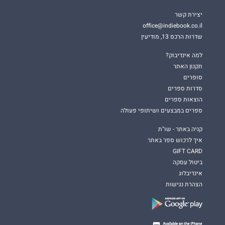
יצירת קשר
office@indiebook.co.il
שדרות הרכס 13, מודיעין
למה אינדיבוק?
תקנון האתר
סופרים
סדרות ספרים
הוצאות ספרים
ספרים במבצעים ושיתופי פעולה
קניה באתר - שו"ת
איך לרכוש ספר באתר
GIFT CARD
ביטול עסקה
אינדיבלוג
הצהרת נגישות