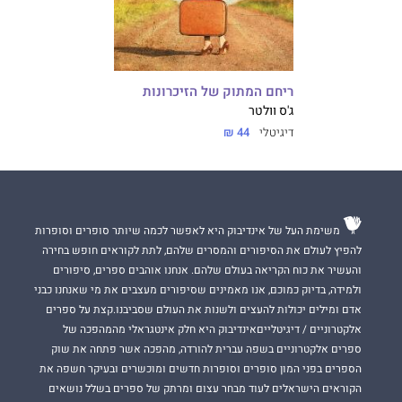
ריחם המתוק של הזיכרונות
ג'ס וולטר
דיגיטלי
44 ₪
משימת העל של אינדיבוק היא לאפשר לכמה שיותר סופרים וסופרות
להפיץ לעולם את הסיפורים והמסרים שלהם, לתת לקוראים חופש בחירה
והעשיר את כוח הקריאה בעולם שלהם. אנחנו אוהבים ספרים, סיפורים
ולמידה, בדיוק כמוכם, אנו מאמינים שסיפורים מעצבים את מי שאנחנו כבני
אדם ומילים יכולות להעצים ולשנות את העולם שסביבנו.קצת על ספרים
אלקטרוניים / דיגיטלייםאינדיבוק היא חלק אינטגראלי מהמהפכה של
ספרים אלקטרוניים בשפה עברית להורדה, מהפכה אשר פתחה את שוק
הספרים בפני המון סופרים וסופרות חדשים ומוכשרים ובעיקר חשפה את
הקוראים הישראלים לעוד מבחר עצום ומרתק של ספרים בשלל נושאים