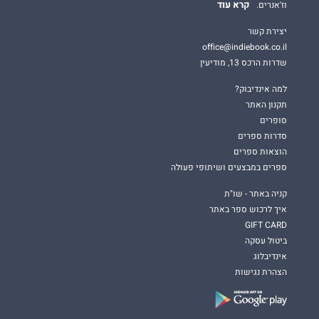
קרא עוד
וז'אנרים.
יצירת קשר
office@indiebook.co.il
שדרות הרכס 13, מודיעין
למה אינדיבוק?
תקנון האתר
סופרים
סדרות ספרים
הוצאות ספרים
ספרים במבצעים ושיתופי פעולה
קניה באתר - שו"ת
איך לרכוש ספר באתר
GIFT CARD
ביטול עסקה
אינדיבלוג
הצהרת נגישות