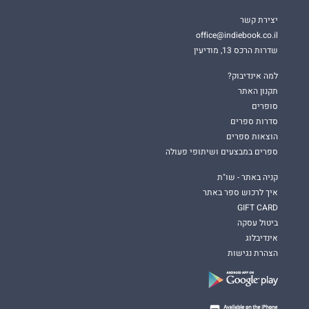
יצירת קשר
office@indiebook.co.il
שדרות הרכס 13, מודיעין
למה אינדיבוק?
תקנון האתר
סופרים
סדרות ספרים
הוצאות ספרים
ספרים במבצעים ושיתופי פעולה
קניה באתר - שו"ת
איך לרכוש ספר באתר
GIFT CARD
ביטול עסקה
אינדיבלוג
הצהרת נגישות