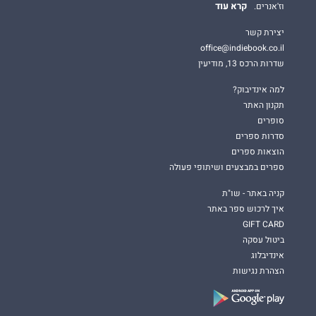
קרא עוד
וז'אנרים.
יצירת קשר
office@indiebook.co.il
שדרות הרכס 13, מודיעין
למה אינדיבוק?
תקנון האתר
סופרים
סדרות ספרים
הוצאות ספרים
ספרים במבצעים ושיתופי פעולה
קניה באתר - שו"ת
איך לרכוש ספר באתר
GIFT CARD
ביטול עסקה
אינדיבלוג
הצהרת נגישות