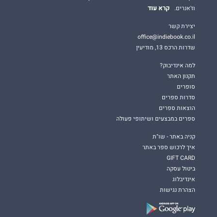
קרא עוד
וז'אנרים.
יצירת קשר
office@indiebook.co.il
שדרות הרכס 13, מודיעין
למה אינדיבוק?
תקנון האתר
סופרים
סדרות ספרים
הוצאות ספרים
ספרים במבצעים ושיתופי פעולה
קניה באתר - שו"ת
איך לרכוש ספר באתר
GIFT CARD
ביטול עסקה
אינדיבלוג
הצהרת נגישות