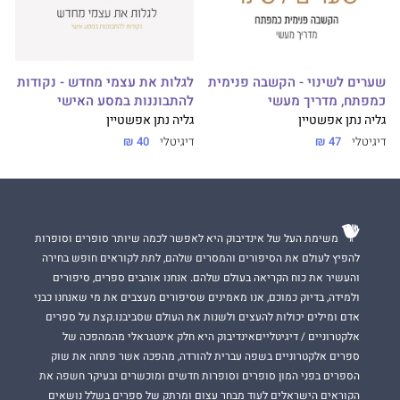
שערים לשינוי - הקשבה פנימית
לגלות את עצמי מחדש - נקודות
כמפתח, מדריך מעשי
להתבוננות במסע האישי
גליה נתן אפשטיין
גליה נתן אפשטיין
דיגיטלי
47 ₪
דיגיטלי
40 ₪
משימת העל של אינדיבוק היא לאפשר לכמה שיותר סופרים וסופרות
להפיץ לעולם את הסיפורים והמסרים שלהם, לתת לקוראים חופש בחירה
והעשיר את כוח הקריאה בעולם שלהם. אנחנו אוהבים ספרים, סיפורים
ולמידה, בדיוק כמוכם, אנו מאמינים שסיפורים מעצבים את מי שאנחנו כבני
אדם ומילים יכולות להעצים ולשנות את העולם שסביבנו.קצת על ספרים
אלקטרוניים / דיגיטלייםאינדיבוק היא חלק אינטגראלי מהמהפכה של
ספרים אלקטרוניים בשפה עברית להורדה, מהפכה אשר פתחה את שוק
הספרים בפני המון סופרים וסופרות חדשים ומוכשרים ובעיקר חשפה את
הקוראים הישראלים לעוד מבחר עצום ומרתק של ספרים בשלל נושאים