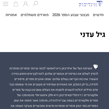
חדשים
מבצעי שבוע הספר 2026
מארזים משתלמים
אמנויות
ספ
גיל עדני
משימת העל של אינדיבוק היא לאפשר לכמה שיותר סופרים וסופרות
להפיץ לעולם את הסיפורים והמסרים שלהם, לתת לקוראים חופש בחירה
והעשיר את כוח הקריאה בעולם שלהם. אנחנו אוהבים ספרים, סיפורים
ולמידה, בדיוק כמוכם, אנו מאמינים שסיפורים מעצבים את מי שאנחנו כבני
אדם ומילים יכולות להעצים ולשנות את העולם שסביבנו.קצת על ספרים
אלקטרוניים / דיגיטלייםאינדיבוק היא חלק אינטגראלי מהמהפכה של
ספרים אלקטרוניים בשפה עברית להורדה, מהפכה אשר פתחה את שוק
הספרים בפני המון סופרים וסופרות חדשים ומוכשרים ובעיקר חשפה את