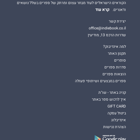
הקוראים הישראלים לעוד מבחר עצום ומרתק של ספרים בשלל נושאים
קרא עוד
וז'אנרים.
יצירת קשר
office@indiebook.co.il
שדרות הרכס 13, מודיעין
למה אינדיבוק?
תקנון האתר
סופרים
סדרות ספרים
הוצאות ספרים
ספרים במבצעים ושיתופי פעולה
קניה באתר - שו"ת
איך לרכוש ספר באתר
GIFT CARD
ביטול עסקה
אינדיבלוג
הצהרת נגישות