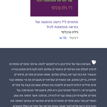
מתאים לי? גישה והנגשה של
הוראה מותאמת לכול
גילת טרבלסי
דיגיטלי
50 ₪
משימת העל של אינדיבוק היא לאפשר לכמה שיותר סופרים וסופרות
להפיץ לעולם את הסיפורים והמסרים שלהם, לתת לקוראים חופש בחירה
והעשיר את כוח הקריאה בעולם שלהם. אנחנו אוהבים ספרים, סיפורים
ולמידה, בדיוק כמוכם, אנו מאמינים שסיפורים מעצבים את מי שאנחנו כבני
אדם ומילים יכולות להעצים ולשנות את העולם שסביבנו.קצת על ספרים
אלקטרוניים / דיגיטלייםאינדיבוק היא חלק אינטגראלי מהמהפכה של
ספרים אלקטרוניים בשפה עברית להורדה, מהפכה אשר פתחה את שוק
הספרים בפני המון סופרים וסופרות חדשים ומוכשרים ובעיקר חשפה את
הקוראים הישראלים לעוד מבחר עצום ומרתק של ספרים בשלל נושאים