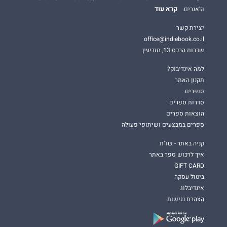
קרא עוד
וז'אנרים.
יצירת קשר
office@indiebook.co.il
שדרות הרכס 13, מודיעין
למה אינדיבוק?
תקנון האתר
סופרים
סדרות ספרים
הוצאות ספרים
ספרים במבצעים ושיתופי פעולה
קניה באתר - שו"ת
איך לרכוש ספר באתר
GIFT CARD
ביטול עסקה
אינדיבלוג
הצהרת נגישות