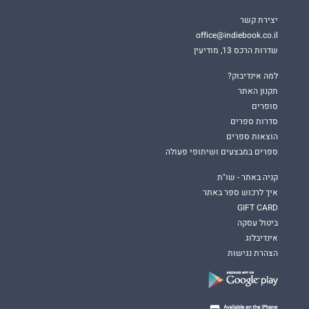
יצירת קשר
office@indiebook.co.il
שדרות הרכס 13, מודיעין
למה אינדיבוק?
תקנון האתר
סופרים
סדרות ספרים
הוצאות ספרים
ספרים במבצעים ושיתופי פעולה
קניה באתר - שו"ת
איך לרכוש ספר באתר
GIFT CARD
ביטול עסקה
אינדיבלוג
הצהרת נגישות