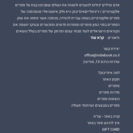
אדם ומילים יכולות להעצים ולשנות את העולם שסביבנו.קצת על ספרים
אלקטרוניים / דיגיטלייםאינדיבוק היא חלק אינטגראלי מהמהפכה של
ספרים אלקטרוניים בשפה עברית להורדה, מהפכה אשר פתחה את שוק
הספרים בפני המון סופרים וסופרות חדשים ומוכשרים ובעיקר חשפה את
הקוראים הישראלים לעוד מבחר עצום ומרתק של ספרים בשלל נושאים
קרא עוד
וז'אנרים.
יצירת קשר
office@indiebook.co.il
שדרות הרכס 13, מודיעין
למה אינדיבוק?
תקנון האתר
סופרים
סדרות ספרים
הוצאות ספרים
ספרים במבצעים ושיתופי פעולה
קניה באתר - שו"ת
איך לרכוש ספר באתר
GIFT CARD