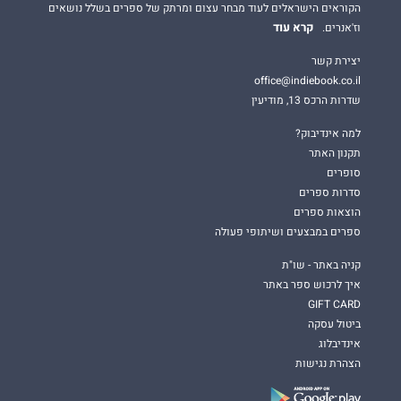
הקוראים הישראלים לעוד מבחר עצום ומרתק של ספרים בשלל נושאים
קרא עוד
וז'אנרים.
יצירת קשר
office@indiebook.co.il
שדרות הרכס 13, מודיעין
למה אינדיבוק?
תקנון האתר
סופרים
סדרות ספרים
הוצאות ספרים
ספרים במבצעים ושיתופי פעולה
קניה באתר - שו"ת
איך לרכוש ספר באתר
GIFT CARD
ביטול עסקה
אינדיבלוג
הצהרת נגישות