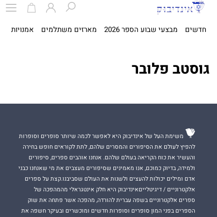
חדשים
מבצעי שבוע הספר 2026
מארזים משתלמים
אמנויות
ספ
גוסטב פלובר
משימת העל של אינדיבוק היא לאפשר לכמה שיותר סופרים וסופרות
להפיץ לעולם את הסיפורים והמסרים שלהם, לתת לקוראים חופש בחירה
והעשיר את כוח הקריאה בעולם שלהם. אנחנו אוהבים ספרים, סיפורים
ולמידה, בדיוק כמוכם, אנו מאמינים שסיפורים מעצבים את מי שאנחנו כבני
אדם ומילים יכולות להעצים ולשנות את העולם שסביבנו.קצת על ספרים
אלקטרוניים / דיגיטלייםאינדיבוק היא חלק אינטגראלי מהמהפכה של
ספרים אלקטרוניים בשפה עברית להורדה, מהפכה אשר פתחה את שוק
הספרים בפני המון סופרים וסופרות חדשים ומוכשרים ובעיקר חשפה את