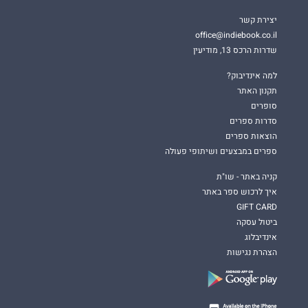
יצירת קשר
office@indiebook.co.il
שדרות הרכס 13, מודיעין
למה אינדיבוק?
תקנון האתר
סופרים
סדרות ספרים
הוצאות ספרים
ספרים במבצעים ושיתופי פעולה
קניה באתר - שו"ת
איך לרכוש ספר באתר
GIFT CARD
ביטול עסקה
אינדיבלוג
הצהרת נגישות