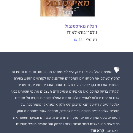
הכלה מאיסטנבול
גולסרן בודאיג'אולו
דיגיטלי
44 ₪
משימת העל של אינדיבוק היא לאפשר לכמה שיותר סופרים וסופרות
להפיץ לעולם את הסיפורים והמסרים שלהם, לתת לקוראים חופש בחירה
והעשיר את כוח הקריאה בעולם שלהם. אנחנו אוהבים ספרים, סיפורים
ולמידה, בדיוק כמוכם, אנו מאמינים שסיפורים מעצבים את מי שאנחנו כבני
אדם ומילים יכולות להעצים ולשנות את העולם שסביבנו.קצת על ספרים
אלקטרוניים / דיגיטלייםאינדיבוק היא חלק אינטגראלי מהמהפכה של
ספרים אלקטרוניים בשפה עברית להורדה, מהפכה אשר פתחה את שוק
הספרים בפני המון סופרים וסופרות חדשים ומוכשרים ובעיקר חשפה את
הקוראים הישראלים לעוד מבחר עצום ומרתק של ספרים בשלל נושאים
קרא עוד
וז'אנרים.