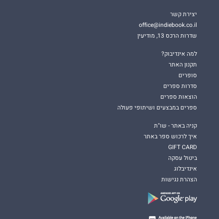
יצירת קשר
office@indiebook.co.il
שדרות הרכס 13, מודיעין
למה אינדיבוק?
תקנון האתר
סופרים
סדרות ספרים
הוצאות ספרים
ספרים במבצעים ושיתופי פעולה
קניה באתר - שו"ת
איך לרכוש ספר באתר
GIFT CARD
ביטול עסקה
אינדיבלוג
הצהרת נגישות