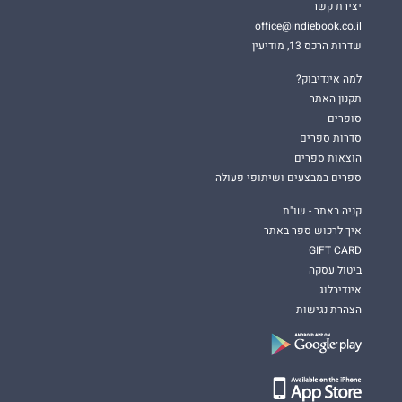
יצירת קשר
office@indiebook.co.il
שדרות הרכס 13, מודיעין
למה אינדיבוק?
תקנון האתר
סופרים
סדרות ספרים
הוצאות ספרים
ספרים במבצעים ושיתופי פעולה
קניה באתר - שו"ת
איך לרכוש ספר באתר
GIFT CARD
ביטול עסקה
אינדיבלוג
הצהרת נגישות