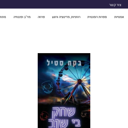
צור קשר
אמנויות
ספרות רומנטית
רוחניות, מדיטציה ורוגע
פרוזה
מד"ב ופנטזיה
מתח 