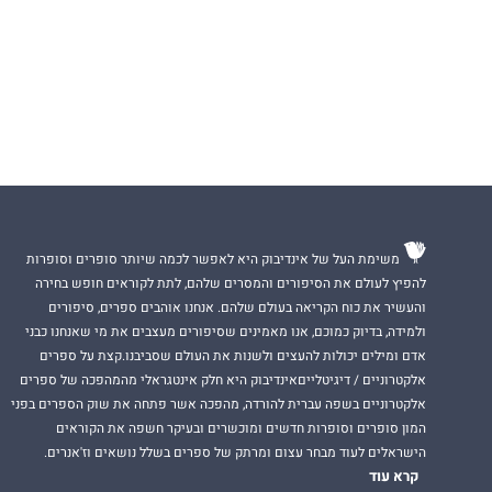
משימת העל של אינדיבוק היא לאפשר לכמה שיותר סופרים וסופרות
להפיץ לעולם את הסיפורים והמסרים שלהם, לתת לקוראים חופש בחירה
והעשיר את כוח הקריאה בעולם שלהם. אנחנו אוהבים ספרים, סיפורים
ולמידה, בדיוק כמוכם, אנו מאמינים שסיפורים מעצבים את מי שאנחנו כבני
אדם ומילים יכולות להעצים ולשנות את העולם שסביבנו.קצת על ספרים
אלקטרוניים / דיגיטלייםאינדיבוק היא חלק אינטגראלי מהמהפכה של ספרים
אלקטרוניים בשפה עברית להורדה, מהפכה אשר פתחה את שוק הספרים בפני
המון סופרים וסופרות חדשים ומוכשרים ובעיקר חשפה את הקוראים
הישראלים לעוד מבחר עצום ומרתק של ספרים בשלל נושאים וז'אנרים.
קרא עוד