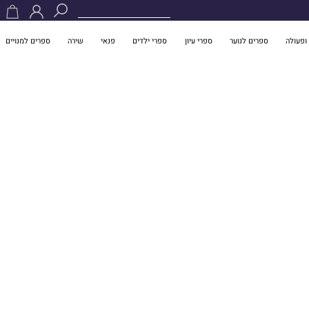
ופעולה
ספרים לנוער
ספרי עיון
ספרי ילדים
פנאי
שירה
ספרים למנויים