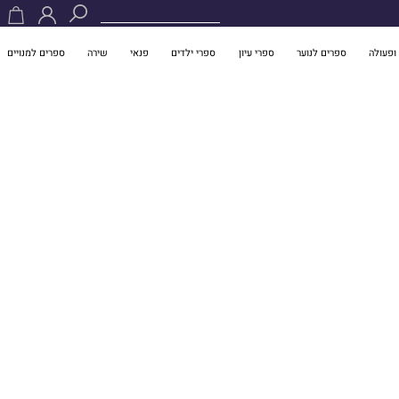
ופעולה
ספרים לנוער
ספרי עיון
ספרי ילדים
פנאי
שירה
ספרים למנויים