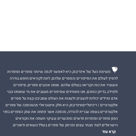
משימת העל של אינדיבוק היא לאפשר לכמה שיותר סופרים וסופרות
להפיץ לעולם את הסיפורים והמסרים שלהם, לתת לקוראים חופש בחירה
והעשיר את כוח הקריאה בעולם שלהם. אנחנו אוהבים ספרים, סיפורים
ולמידה, בדיוק כמוכם, אנו מאמינים שסיפורים מעצבים את מי שאנחנו כבני
אדם ומילים יכולות להעצים ולשנות את העולם שסביבנו.קצת על ספרים
אלקטרוניים / דיגיטלייםאינדיבוק היא חלק אינטגראלי מהמהפכה של ספרים
אלקטרוניים בשפה עברית להורדה, מהפכה אשר פתחה את שוק הספרים בפני
המון סופרים וסופרות חדשים ומוכשרים ובעיקר חשפה את הקוראים
הישראלים לעוד מבחר עצום ומרתק של ספרים בשלל נושאים וז'אנרים.
קרא עוד