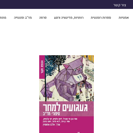
צור קשר
אמנויות
ספרות רומנטית
רוחניות, מדיטציה ורוגע
פרוזה
מד"ב ופנטזיה
מתח 