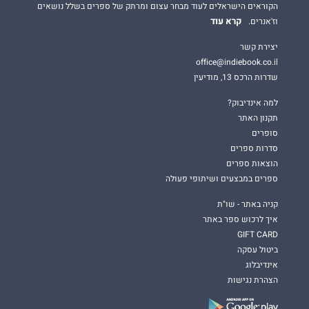
הקוראים הישראלים לעוד מבחר עצום ומרתק של ספרים בשלל נושאים
קרא עוד
וז'אנרים.
יצירת קשר
office@indiebook.co.il
שדרות הרכס 13, מודיעין
למה אינדיבוק?
תקנון האתר
סופרים
סדרות ספרים
הוצאות ספרים
ספרים במבצעים ושיתופי פעולה
קניה באתר - שו"ת
איך לרכוש ספר באתר
GIFT CARD
ביטול עסקה
אינדיבלוג
הצהרת נגישות