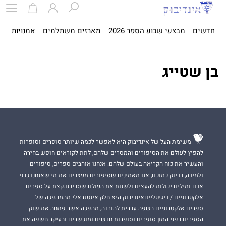
חדשים
מבצעי שבוע הספר 2026
מארזים משתלמים
אמנויות
ספ
בן שטייג
משימת העל של אינדיבוק היא לאפשר לכמה שיותר סופרים וסופרות
להפיץ לעולם את הסיפורים והמסרים שלהם, לתת לקוראים חופש בחירה
והעשיר את כוח הקריאה בעולם שלהם. אנחנו אוהבים ספרים, סיפורים
ולמידה, בדיוק כמוכם, אנו מאמינים שסיפורים מעצבים את מי שאנחנו כבני
אדם ומילים יכולות להעצים ולשנות את העולם שסביבנו.קצת על ספרים
אלקטרוניים / דיגיטלייםאינדיבוק היא חלק אינטגראלי מהמהפכה של
ספרים אלקטרוניים בשפה עברית להורדה, מהפכה אשר פתחה את שוק
הספרים בפני המון סופרים וסופרות חדשים ומוכשרים ובעיקר חשפה את