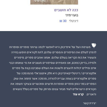
ככה לא חושבים
בועז ימיני
דיגיטלי
30 ₪
משימת העל של אינדיבוק היא לאפשר לכמה שיותר סופרים וסופרות
להפיץ לעולם את הסיפורים והמסרים שלהם, לתת לקוראים חופש בחירה
והעשיר את כוח הקריאה בעולם שלהם. אנחנו אוהבים ספרים, סיפורים
ולמידה, בדיוק כמוכם, אנו מאמינים שסיפורים מעצבים את מי שאנחנו כבני
אדם ומילים יכולות להעצים ולשנות את העולם שסביבנו.קצת על ספרים
אלקטרוניים / דיגיטלייםאינדיבוק היא חלק אינטגראלי מהמהפכה של
ספרים אלקטרוניים בשפה עברית להורדה, מהפכה אשר פתחה את שוק
הספרים בפני המון סופרים וסופרות חדשים ומוכשרים ובעיקר חשפה את
הקוראים הישראלים לעוד מבחר עצום ומרתק של ספרים בשלל נושאים
קרא עוד
וז'אנרים.
יצירת קשר