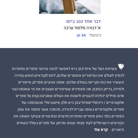
דבר אחד טוב ביום
א' דבורה מלמוד ערכה
דיגיטלי
44 ₪
משימת העל של אינדיבוק היא לאפשר לכמה שיותר סופרים וסופרות
להפיץ לעולם את הסיפורים והמסרים שלהם, לתת לקוראים חופש בחירה
והעשיר את כוח הקריאה בעולם שלהם. אנחנו אוהבים ספרים, סיפורים
ולמידה, בדיוק כמוכם, אנו מאמינים שסיפורים מעצבים את מי שאנחנו כבני
אדם ומילים יכולות להעצים ולשנות את העולם שסביבנו.קצת על ספרים
אלקטרוניים / דיגיטלייםאינדיבוק היא חלק אינטגראלי מהמהפכה של
ספרים אלקטרוניים בשפה עברית להורדה, מהפכה אשר פתחה את שוק
הספרים בפני המון סופרים וסופרות חדשים ומוכשרים ובעיקר חשפה את
הקוראים הישראלים לעוד מבחר עצום ומרתק של ספרים בשלל נושאים
קרא עוד
וז'אנרים.