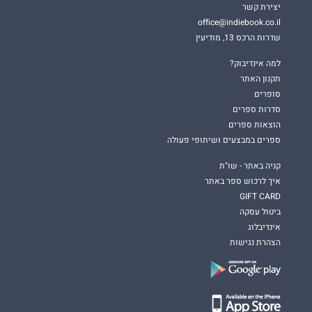
יצירת קשר
office@indiebook.co.il
שדרות הרכס 13, מודיעין
למה אינדיבוק?
תקנון האתר
סופרים
סדרות ספרים
הוצאות ספרים
ספרים במבצעים ושיתופי פעולה
קניה באתר - שו"ת
איך לרכוש ספר באתר
GIFT CARD
ביטול עסקה
אינדיבלוג
הצהרת נגישות