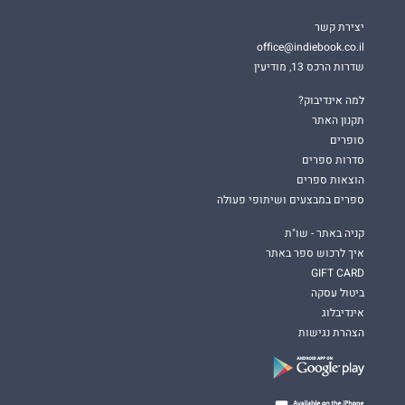
יצירת קשר
office@indiebook.co.il
שדרות הרכס 13, מודיעין
למה אינדיבוק?
תקנון האתר
סופרים
סדרות ספרים
הוצאות ספרים
ספרים במבצעים ושיתופי פעולה
קניה באתר - שו"ת
איך לרכוש ספר באתר
GIFT CARD
ביטול עסקה
אינדיבלוג
הצהרת נגישות