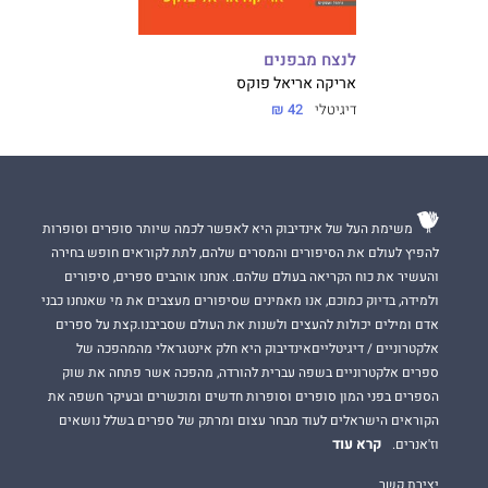
לנצח מבפנים
אריקה אריאל פוקס
דיגיטלי
42 ₪
משימת העל של אינדיבוק היא לאפשר לכמה שיותר סופרים וסופרות
להפיץ לעולם את הסיפורים והמסרים שלהם, לתת לקוראים חופש בחירה
והעשיר את כוח הקריאה בעולם שלהם. אנחנו אוהבים ספרים, סיפורים
ולמידה, בדיוק כמוכם, אנו מאמינים שסיפורים מעצבים את מי שאנחנו כבני
אדם ומילים יכולות להעצים ולשנות את העולם שסביבנו.קצת על ספרים
אלקטרוניים / דיגיטלייםאינדיבוק היא חלק אינטגראלי מהמהפכה של
ספרים אלקטרוניים בשפה עברית להורדה, מהפכה אשר פתחה את שוק
הספרים בפני המון סופרים וסופרות חדשים ומוכשרים ובעיקר חשפה את
הקוראים הישראלים לעוד מבחר עצום ומרתק של ספרים בשלל נושאים
קרא עוד
וז'אנרים.
יצירת קשר