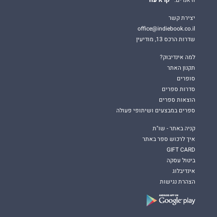
יצירת קשר
office@indiebook.co.il
שדרות הרכס 13, מודיעין
למה אינדיבוק?
תקנון האתר
סופרים
סדרות ספרים
הוצאות ספרים
ספרים במבצעים ושיתופי פעולה
קניה באתר - שו"ת
איך לרכוש ספר באתר
GIFT CARD
ביטול עסקה
אינדיבלוג
הצהרת נגישות