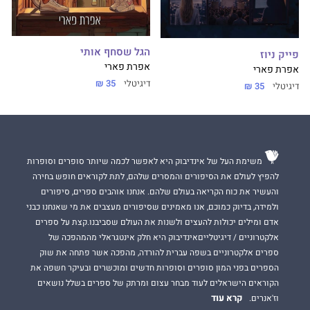
הגל שסחף אותי
פייק ניוז
אפרת פארי
אפרת פארי
דיגיטלי
35 ₪
דיגיטלי
35 ₪
משימת העל של אינדיבוק היא לאפשר לכמה שיותר סופרים וסופרות
להפיץ לעולם את הסיפורים והמסרים שלהם, לתת לקוראים חופש בחירה
והעשיר את כוח הקריאה בעולם שלהם. אנחנו אוהבים ספרים, סיפורים
ולמידה, בדיוק כמוכם, אנו מאמינים שסיפורים מעצבים את מי שאנחנו כבני
אדם ומילים יכולות להעצים ולשנות את העולם שסביבנו.קצת על ספרים
אלקטרוניים / דיגיטלייםאינדיבוק היא חלק אינטגראלי מהמהפכה של
ספרים אלקטרוניים בשפה עברית להורדה, מהפכה אשר פתחה את שוק
הספרים בפני המון סופרים וסופרות חדשים ומוכשרים ובעיקר חשפה את
הקוראים הישראלים לעוד מבחר עצום ומרתק של ספרים בשלל נושאים
קרא עוד
וז'אנרים.