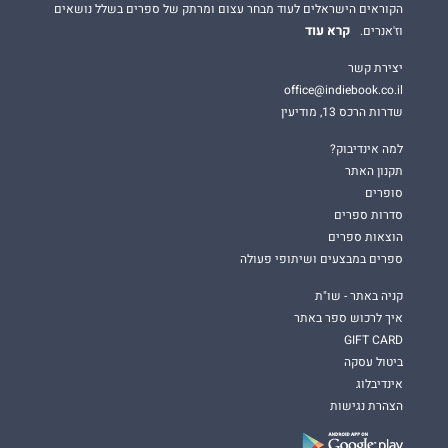
הקוראים הישראלים לעוד מבחר עצום ומרתק של ספרים בשלל נושאים
קרא עוד
וז'אנרים.
יצירת קשר
office@indiebook.co.il
שדרות הרכס 13, מודיעין
למה אינדיבוק?
תקנון האתר
סופרים
סדרות ספרים
הוצאות ספרים
ספרים במבצעים ושיתופי פעולה
קניה באתר - שו"ת
איך לרכוש ספר באתר
GIFT CARD
ביטול עסקה
אינדיבלוג
הצהרת נגישות