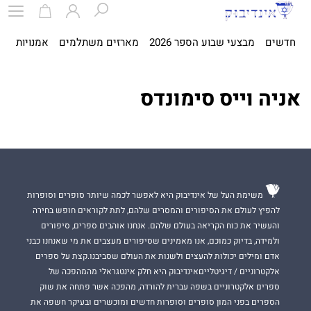
חדשים
מבצעי שבוע הספר 2026
מארזים משתלמים
אמנויות
ספ
אניה וייס סימונדס
משימת העל של אינדיבוק היא לאפשר לכמה שיותר סופרים וסופרות
להפיץ לעולם את הסיפורים והמסרים שלהם, לתת לקוראים חופש בחירה
והעשיר את כוח הקריאה בעולם שלהם. אנחנו אוהבים ספרים, סיפורים
ולמידה, בדיוק כמוכם, אנו מאמינים שסיפורים מעצבים את מי שאנחנו כבני
אדם ומילים יכולות להעצים ולשנות את העולם שסביבנו.קצת על ספרים
אלקטרוניים / דיגיטלייםאינדיבוק היא חלק אינטגראלי מהמהפכה של
ספרים אלקטרוניים בשפה עברית להורדה, מהפכה אשר פתחה את שוק
הספרים בפני המון סופרים וסופרות חדשים ומוכשרים ובעיקר חשפה את