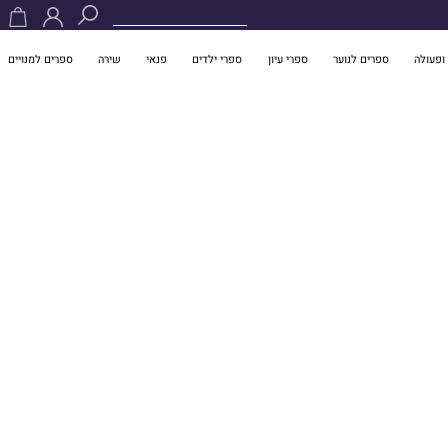
ופעולה
ספרים לנוער
ספרי עיון
ספרי ילדים
פנאי
שירה
ספרים למנויים