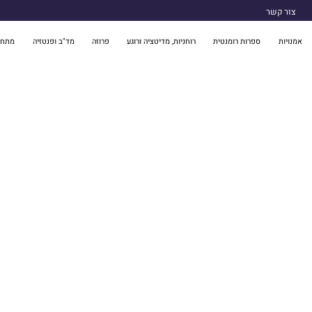
צור קשר
אמנויות
ספרות רומנטית
רוחניות, מדיטציה ורוגע
פרוזה
מד"ב ופנטזיה
מתח 