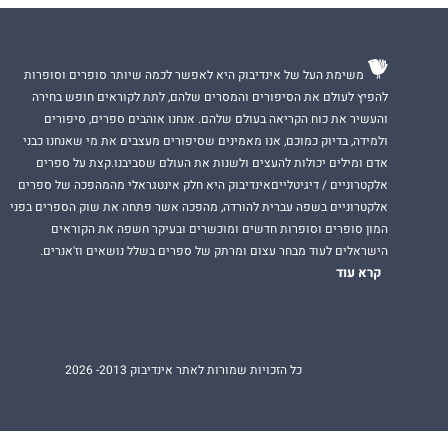
משימת העל של אינדיבוק היא לאפשר לכמה שיותר סופרים וסופרות
להפיץ לעולם את הסיפורים והמסרים שלהם, לתת לקוראים חופש בחירה
והעשיר את כוח הקריאה בעולם שלהם. אנחנו אוהבים ספרים, סיפורים
ולמידה, בדיוק כמוכם, אנו מאמינים שסיפורים מעצבים את מי שאנחנו כבני
אדם ומילים יכולות להעצים ולשנות את העולם שסביבנו.קצת על ספרים
אלקטרוניים / דיגיטלייםאינדיבוק היא חלק אינטגראלי מהמהפכה של ספרים
אלקטרוניים בשפה עברית להורדה, מהפכה אשר פתחה את שוק הספרים בפני
המון סופרים וסופרות חדשים ומוכשרים ובעיקר חשפה את הקוראים
הישראלים לעוד מבחר עצום ומרתק של ספרים בשלל נושאים וז'אנרים.
קרא עוד
כל הזכויות שמורות לאתר אינדיבוק 2013- 2026