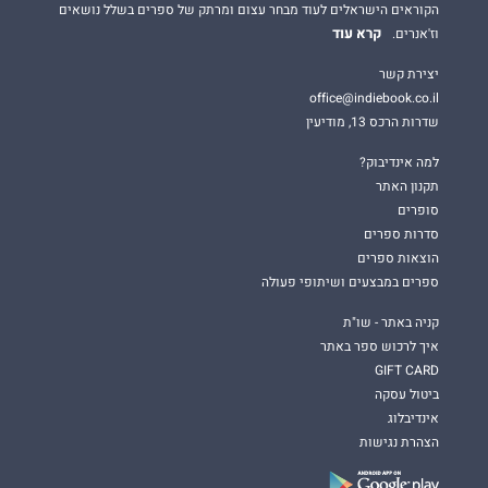
הקוראים הישראלים לעוד מבחר עצום ומרתק של ספרים בשלל נושאים
קרא עוד
וז'אנרים.
יצירת קשר
office@indiebook.co.il
שדרות הרכס 13, מודיעין
למה אינדיבוק?
תקנון האתר
סופרים
סדרות ספרים
הוצאות ספרים
ספרים במבצעים ושיתופי פעולה
קניה באתר - שו"ת
איך לרכוש ספר באתר
GIFT CARD
ביטול עסקה
אינדיבלוג
הצהרת נגישות